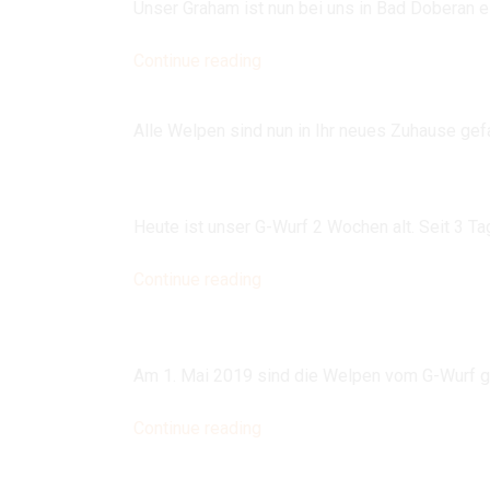
Unser Graham ist nun bei uns in Bad Doberan ei
Seepferdchen
schon
„Graham
Continue reading
geschaft“
hatte
es
Alle Welpen sind nun in Ihr neues Zuhause gef
nicht
weit!“
Heute ist unser G-Wurf 2 Wochen alt. Seit 3 T
„Neues
Continue reading
vom
G-
Wurf“
Am 1. Mai 2019 sind die Welpen vom G-Wurf 
„8
Continue reading
prächtige
Mai-