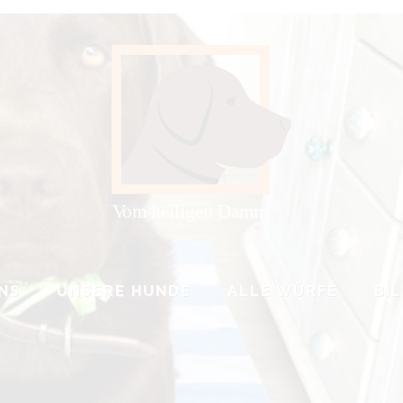
NS
UNSERE HUNDE
ALLE WÜRFE
BI