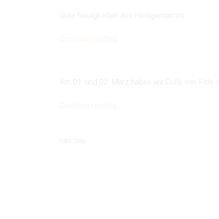
Welpen“
Gute Neuigkeiten aus Heiligendamm.
„Cully
Continue reading
ist
tragend!“
Am 01. und 02. März haben wir Cully von Fido 
„Fido
Continue reading
und
Cully“
nav::nav