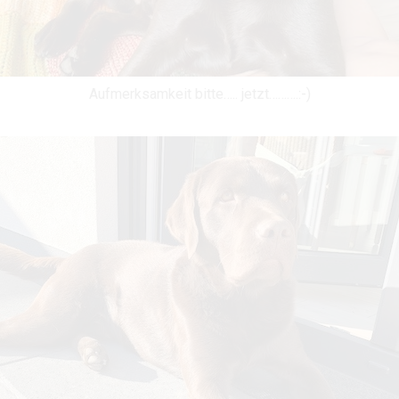
Aufmerksamkeit bitte….. jetzt……….:-)