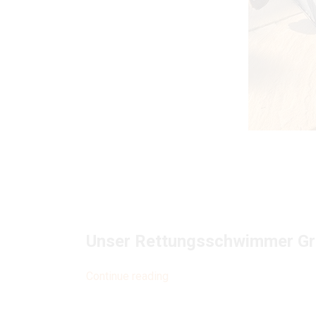
Unser Rettungsschwimmer G
„Graham
Continue reading
hat
das