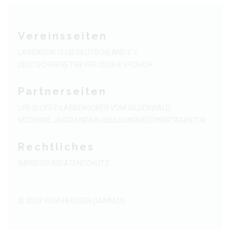
Vereinsseiten
LABRADOR CLUB DEUTSCHLAND E.V
DEUTSCHER RETRIEVER CLUB E.V.
FCI
VDH
Partnerseiten
LIFE IS LIFE
Z-LABBEN
JOKER VOM GILDENWALD
MODERNE JAGDHUNDEAUSBILDUNG
MEERWERTAGENTUR
Rechtliches
IMPRESSUM
DATENSCHUTZ
© 2023
VOM-HEILIGEN-DAMM.DE