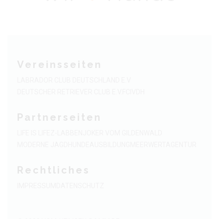
Vereinsseiten
LABRADOR CLUB DEUTSCHLAND E.V
DEUTSCHER RETRIEVER CLUB E.V.
FCI
VDH
Partnerseiten
LIFE IS LIFE
Z-LABBEN
JOKER VOM GILDENWALD
MODERNE JAGDHUNDEAUSBILDUNG
MEERWERTAGENTUR
Rechtliches
IMPRESSUM
DATENSCHUTZ